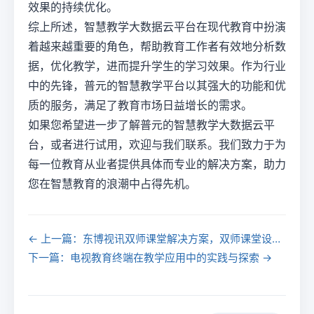
效果的持续优化。
综上所述，智慧教学大数据云平台在现代教育中扮演
着越来越重要的角色，帮助教育工作者有效地分析数
据，优化教学，进而提升学生的学习效果。作为行业
中的先锋，普元的智慧教学平台以其强大的功能和优
质的服务，满足了教育市场日益增长的需求。
如果您希望进一步了解普元的智慧教学大数据云平
台，或者进行试用，欢迎与我们联系。我们致力于为
每一位教育从业者提供具体而专业的解决方案，助力
您在智慧教育的浪潮中占得先机。
← 上一篇：东博视讯双师课堂解决方案，双师课堂设备，互动直播教学、智慧校园、远程教育解决方案卓越品牌
下一篇：电视教育终端在教学应用中的实践与探索 →