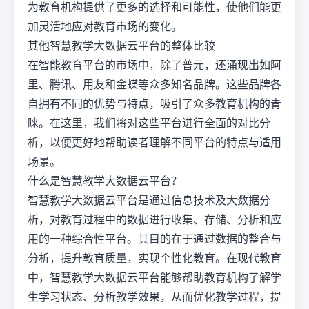
为教育机构提供了更多的选择和可能性，使他们能更
加灵活地应对教育市场的变化。
其他智慧教学大数据云平台的整体比较
在智能教育平台的市场中，除了普元，还涌现出如阿
里、腾讯、用友和金蝶等众多知名品牌。这些品牌各
自拥有不同的优势与特点，吸引了众多教育机构的青
睐。在这里，我们将对这些平台进行全面的对比分
析，以便更好地帮助读者理解不同平台的特点与适用
场景。
什么是智慧教学大数据云平台？
智慧教学大数据云平台是通过信息技术及大数据分
析，对教育过程中的数据进行收集、存储、分析和应
用的一种综合性平台。其目的在于通过数据的整合与
分析，提升教育质量，实现个性化教育。在现代教育
中，智慧教学大数据云平台能够帮助教育机构了解学
生学习状态、分析教学效果，从而优化教学过程，提