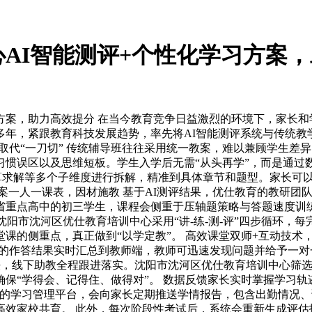
AI智能测评+个性化学习方案
习方案，助力高效提分 在当今教育竞争日益激烈的环境下，家长
年，紧跟教育科技发展趋势，率先将AI智能测评系统与传统教学深
取代“一刀切” 传统辅导班往往采用统一教案，难以兼顾学生差
习惯误区以及思维短板。学生入学后无需“从头再学”，而是通过
运算求解等多个子维度进行拆解，精准到具体章节和题型。家长可
案一人一课表，因材施教 基于AI测评结果，优仕教育的教研团
省重点高中的初三学生，课程会侧重于压轴题策略与答题速度训
沈阳市沈河区优仕教育培训中心采用“讲-练-测-评”四步循环
课的侧重点，真正做到“以学定教”。 高效课堂双师+互动技术
的作答结果实时汇总到教师端，教师可迅速发现问题并给予一对一
方法，线下助教全程跟进落实。沈阳市沈河区优仕教育培训中心筛
保“学得会、记得住、做得对”。 数据反馈家长实时掌握学习轨
发的学习管理平台，会向家长定期推送学情报告，包含出勤情况
高效家校共育。 此外，每次阶段性考试后，系统会重新生成评估