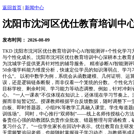
返回首页
|
新闻中心
沈阳市沈河区优仕教育培训中心
发布时间：
2026-08-09
TKD 沈阳市沈河区优仕教育培训中心AI智能测评+个性化学
与个性化成长。沈阳市沈河区优仕教育培训中心深耕本土教育多
为沈城学子提供更具针对性的辅导服务。 精准诊断AI智能测评
50余项学科能力维度分析，快速定位学员的知识薄弱点、学习
什么”。 以初中数学为例，系统会从函数建模、几何证明、
误，还是逻辑链条断裂，而非仅看一个笼统的分数。 个性化方
目标学校、剩余时间、学习能力等动态调整。例如，针对冲刺
心。 “一人一课表”不仅体现在知识上，还体现在学习节奏上。
握而非短暂记忆。授课教师根据平台反馈数据，随时调整下一堂
白板、即时答题器、小组PK等教学工具融入课堂。学生每道题
训练场”。 同时，中心推行“双师制”——线上名师传授核心
备责任心强的助教团队负责作业批改、错题整理与背诵检查，确
复习什么了。”一位学生家长在回访中表示。优仕教育自主研
无需频繁追问老师，也能随时掌握孩子学习动态，与教师形成